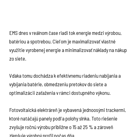
EMS dnes v reálnom čase riadi tok energie medzi výrobou,
batériou a spotrebou. Cieľom je maximalizovať vlastné
využitie vyrobenej energie a minimalizovať náklady na nákup
zo siete.
Vďaka tomu dochádza k efektívnemu riadeniu nabíjania a
vybíjania batérie, obmedzeniu pretokov do siete a
optimalizácii zaťaženia v rámci dostupného výkonu.
Fotovoltaická elektráreň je vybavená jednoosými trackermi,
ktoré natáčajú panely podľa polohy slnka. Toto riešenie
zvyšuje ročnú výrobu približne o 15 až 25 % a zároveň
zlepšuje výrobný profil počas dňa.