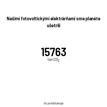
Našimi fotovoltickými elektrárňami sme planéte
ušetrili
15763
ton CO
2
čo predstavuje