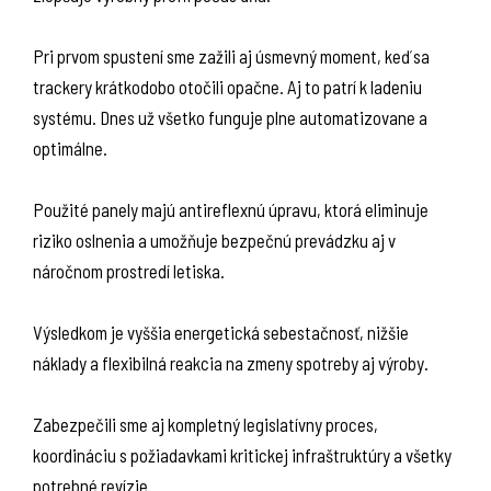
Pri prvom spustení sme zažili aj úsmevný moment, keď sa
trackery krátkodobo otočili opačne. Aj to patrí k ladeniu
systému. Dnes už všetko funguje plne automatizovane a
optimálne.
Použité panely majú antireflexnú úpravu, ktorá eliminuje
riziko oslnenia a umožňuje bezpečnú prevádzku aj v
náročnom prostredí letiska.
Výsledkom je vyššia energetická sebestačnosť, nižšie
náklady a flexibilná reakcia na zmeny spotreby aj výroby.
Zabezpečili sme aj kompletný legislatívny proces,
koordináciu s požiadavkami kritickej infraštruktúry a všetky
potrebné revízie.