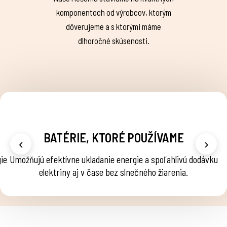
komponentoch od výrobcov, ktorým
dôverujeme a s ktorými máme
dlhoročné skúsenosti.
SOLÁRNE PANELY, KTORÉ POUŽÍVAME
‹
›
Vyznačujú sa vysokou účinnosťou, dlhou životnosťou a
Sú
spoľahlivosťou aj v náročných podmienkach.