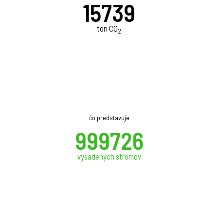
15761
ton CO
2
čo predstavuje
1018412
vysadených stromov