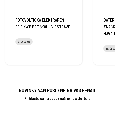
FOTOVOLTICKÁ ELEKTRÁREŇ
BATÉRI
99,9 KWP PRE ŠKOLU V OSTRAVE
ZNAČK
NÁVRH
27 JÚL 2026
13 JÚL 2
NOVINKY VÁM POŠLEME NA VÁŠ E-MAIL
Prihláste sa na odber nášho newslettera