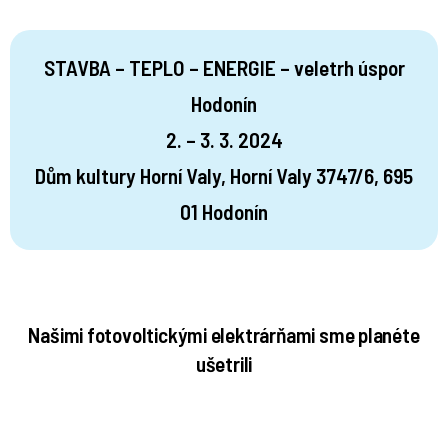
LDS – LOKÁLNA DISTRIBUČNÁ SÚSTAVA
WALLBOXY
SERVIS A ÚDRŽBA
STAVBA – TEPLO – ENERGIE – veletrh úspor
REKLAMÁCIE
Hodonín
ČASTÉ OTÁZKY
7
2. – 3. 3. 2024
KARIÉRA
KONTAKT
Dům kultury Horní Valy, Horní Valy 3747/6, 695
01 Hodonín
Našimi fotovoltickými elektrárňami sme planéte
ušetrili