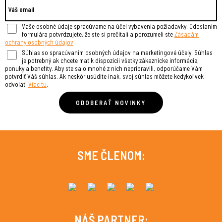
Vaše osobné údaje spracúvame na účel vybavenia požiadavky. Odoslaním
formulára potvrdzujete, že ste si prečítali a porozumeli ste
Zásadám
ochrany osobných údajov
Súhlas so spracúvaním osobných údajov na marketingové účely. Súhlas
je potrebný ak chcete mať k dispozícii všetky zákaznícke informácie,
ponuky a benefity. Aby ste sa o mnohé z nich nepripravili, odporúčame Vám
potvrdiť Váš súhlas. Ak neskôr usúdite inak, svoj súhlas môžete kedykoľvek
odvolať.
Viac tu
.
SME ČLENOM:
NÁŠ PARTNER: