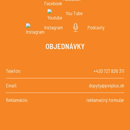
You Tube
Instagram
Podcasty
OBJEDNÁVKY
Telefón:
+420 727 826 311
Email:
dopyty@pvsplus.sk
Reklamácie:
reklamačný formulár