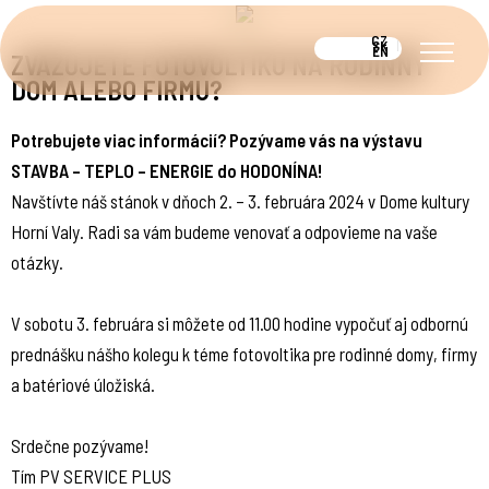
CZ
SK
EN
ZVAŽUJETE FOTOVOLTIKU NA RODINNÝ
DOM ALEBO FIRMU?
ÚVOD
Potrebujete viac informácií? Pozývame vás na výstavu
KONZULTÁCIA ZDARMA
STAVBA – TEPLO – ENERGIE do HODONÍNA!
O NÁS
Navštívte náš stánok v dňoch 2. – 3. februára 2024 v Dome kultury
PRE FIRMY
Horní Valy. Radi sa vám budeme venovať a odpovieme na vaše
ZELENÁ PODNIKOM
otázky.
SPOLUPRÁCA S OBCAMI
BATÉRIOVÉ ÚLOŽISKÁ
V sobotu 3. februára si môžete od 11.00 hodine vypočuť aj odbornú
EMS
prednášku nášho kolegu k téme fotovoltika pre rodinné domy, firmy
UKÁŽKA NÁŠHO EMS
NOVINKY
a batériové úložiská.
REALIZÁCIE
ĎALŠIE SLUŽBY
Srdečne pozývame!
FOTOVOLTIKA PRE SAMOSPRÁVY
Tím PV SERVICE PLUS