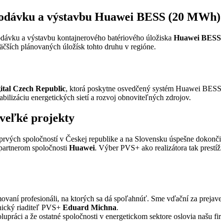
odávku a výstavbu Huawei BESS (20 MWh)
odávku a výstavbu kontajnerového batériového úložiska
Huawei BESS
äčších plánovaných úložísk tohto druhu v regióne.
ital Czech Republic
, ktorá poskytne osvedčený systém Huawei BESS. 
abilizáciu energetických sietí a rozvoj obnoviteľných zdrojov.
veľké projekty
 z prvých spoločností v Českej republike a na Slovensku úspešne dokon
 partnerom spoločnosti
Huawei
. Výber PVS+ ako realizátora tak prestíž
movaní profesionáli, na ktorých sa dá spoľahnúť. Sme vďační za prejaven
hnický riaditeľ PVS+
Eduard Michna
.
olupráci a že ostatné spoločnosti v energetickom sektore oslovia našu 