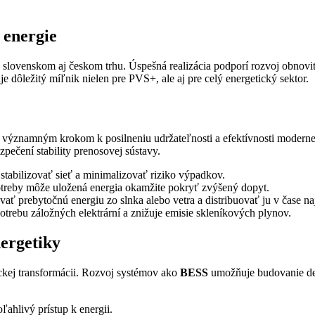
 energie
ovenskom aj českom trhu. Úspešná realizácia podporí rozvoj obnoviteľný
e dôležitý míľnik nielen pre PVS+, ale aj pre celý energetický sektor.
 významným krokom k posilneniu udržateľnosti a efektívnosti modernej
zpečení stability prenosovej sústavy.
tabilizovať sieť a minimalizovať riziko výpadkov.
treby môže uložená energia okamžite pokryť zvýšený dopyt.
ť prebytočnú energiu zo slnka alebo vetra a distribuovať ju v čase naj
ebu záložných elektrární a znižuje emisie skleníkových plynov.
nergetiky
ickej transformácii. Rozvoj systémov ako
BESS
umožňuje budovanie dec
ahlivý prístup k energii.