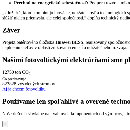
Prechod na energetickú sebestačnosť:
Podpora rozvoja mikr
„Úložiská, ktoré kombinujú inovácie, udržateľnosť a technologickú 
slúžiť nielen priemyslu, ale celej spoločnosti,“ dopĺňa technický riadi
Záver
Projekt batériového úložiska
Huawei BESS
, realizovaný spoločnos
naplneniu cieľov v oblasti znižovania emisií a udržateľného rozvoja.
Našimi fotovoltickými elektrárňami sme pla
15761
ton CO
2
Čo predstavuje
1018417
vysadených stromov
Aj ja chcem fotovoltiku
Používame len spoľahlivé a overené techno
Naše riešenia staviame na kvalitných komponentoch od výrobcov, kt
‹