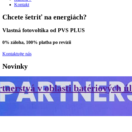
Kontakt
Chcete šetriť na energiách?
Vlastná fotovoltika od PVS PLUS
0% záloha, 100% platba po revízii
Kontaktujte nás
Novinky
erstvá v oblasti batériových úl