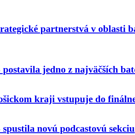
egické partnerstvá v oblasti bat
stavila jedno z najväčších baté
ošickom kraji vstupuje do finálne
pustila novú podcastovú sekciu