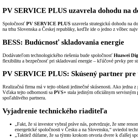
PV SERVICE PLUS uzavrela dohodu na d
Spoločnosť
PV SERVICE PLUS
uzavrela strategickú dohodu na d
na trhu Slovenska a Českej republiky, keďže ide o jedno z vôbec najv
BESS: Budúcnosť skladovania energie
Dodávateľom technologického riešenia bude spoločnosť
Huawei Dig
flexibilitu a bezpečnosť pri skladovaní energie – kľúčové prvky pre st
PV SERVICE PLUS: Skúsený partner pre 
Realizačná firma má v tejto oblasti jedinečné skúsenosti. Ako jedna
Vďaka tejto odbornosti sa
PVS+
stala jediným oficiálnym servisným
spoľahlivého partnera.
Vyjadrenie technického riaditeľa
„Fakt, že si investor vybral práve nás, potvrdzuje, že sme reno
energetické spoločnosti v Česku a na Slovensku,“ uviedol tec
„Taktiež dúfame, že sa týmto krokom otvoria dvere k ďalšej sp