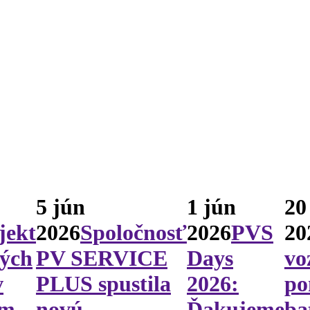
5 jún
1 jún
20
jekt
2026
Spoločnosť
2026
PVS
20
vých
PV SERVICE
Days
vo
v
PLUS spustila
2026:
po
om
novú
Ďakujeme
ba