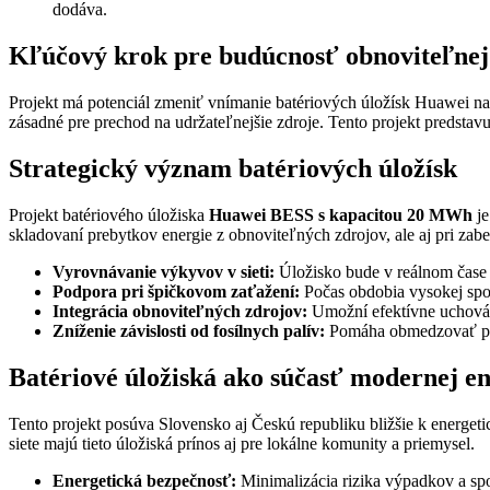
dodáva.
Kľúčový krok pre budúcnosť obnoviteľnej
Projekt má potenciál zmeniť vnímanie batériových úložísk Huawei na sl
zásadné pre prechod na udržateľnejšie zdroje. Tento projekt predstavuj
Strategický význam batériových úložísk
Projekt batériového úložiska
Huawei BESS s kapacitou 20 MWh
je
skladovaní prebytkov energie z obnoviteľných zdrojov, ale aj pri zabe
Vyrovnávanie výkyvov v sieti:
Úložisko bude v reálnom čase s
Podpora pri špičkovom zaťažení:
Počas obdobia vysokej spo
Integrácia obnoviteľných zdrojov:
Umožní efektívne uchováva
Zníženie závislosti od fosílnych palív:
Pomáha obmedzovať potr
Batériové úložiská ako súčasť modernej e
Tento projekt posúva Slovensko aj Českú republiku bližšie k energet
siete majú tieto úložiská prínos aj pre lokálne komunity a priemysel.
Energetická bezpečnosť:
Minimalizácia rizika výpadkov a spoľ