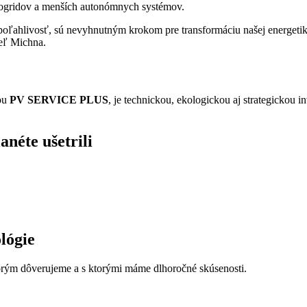
ogridov a menších autonómnych systémov.
spoľahlivosť, sú nevyhnutným krokom pre transformáciu našej energeti
teľ Michna.
ťou
PV SERVICE PLUS
, je technickou, ekologickou aj strategickou i
néte ušetrili
lógie
orým dôverujeme a s ktorými máme dlhoročné skúsenosti.