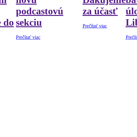
podcastovú
za účasť
úl
e do
sekciu
Li
Prečítať viac
Prečítať viac
Prečít