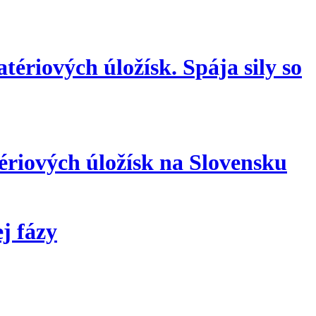
ériových úložísk. Spája sily so
riových úložísk na Slovensku
j fázy