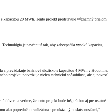
s kapacitou 20 MWh. Tento projekt predstavuje významný prielom
Technológia je navrhnutá tak, aby zabezpečila vysokú kapacitu,
čila a prevádzkuje batériové úložisko s kapacitou 4 MWh v Hodoníne.
neho projektu potvrdzuje nielen technickú spôsobilosť, ale aj povesť
ú dôveru a veríme, že tento projekt bude inšpiráciou aj pre ostatné
firmu ako popredného realizátora s preukázanými skúsenosťami,“