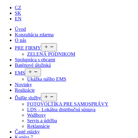
CZ
SK
EN
Úvod
Konzultácia zdarma
O nás
Otvoriť
PRE FIRMY
menu
ZELENÁ PODNIKOM
Spolupráca s obcami
Batériové úložiská
Otvoriť
EMS
menu
Ukážka nášho EMS
Novinky
Realizácie
Otvoriť
Ďalšie služby
menu
FOTOVOLTIKA PRE SAMOSPRÁVY
LDS – Lokálna distribučná sústava
Wallboxy
Servis a údržba
Reklamácie
Časté otázky
Kariéra
7