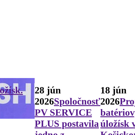
ožísk.
28 jún
18 jún
2026
Spoločnosť
2026
Pro
PV SERVICE
batério
PLUS postavila
úložísk 
jedno z
Košick