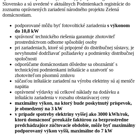
Slovensko a sú uvedené v aktuálnych Podmienkach registrácie do
zoznamu oprávnených zariadení národného projektu Zelená
domácnostiam.
podporované môžu byť fotovoltické zariadenia
s výkonom
do 10,8 kW
správnosť technického riešenia garantuje zhotoviteľ
prostredníctvom odborne spôsobilej osoby
pri zariadeniach, ktoré sú pripojené do distribučnej sústavy, je
nevyhnutné dodržiavať požiadavky a podmienky distribučnej
spoločnosti
odporúčame domácnostiam dôsledne sa oboznámiť s
technickými podmienkami inštalácie a uzatvoriť so
zhotoviteľom písomnú zmluvu
súčasťou inštalácie zariadení na výrobu elektriny sú aj meniče
napätia
oprávnené výdavky sú celkové náklady na dodávku a
inštaláciu zariadenia v rozsahu obstarávacej ceny
maximálny výkon, na ktorý bude poskytnutý príspevok,
je obmedzený na 3 kW
v prípade spotreby elektriny vyššej ako 3000 kWh/rok,
ktorú domácnosť preukáže faktúrou za bezprostredne
predchádzajúce zúčtovacie obdobie, môže byť maximálny
podporovaný výkon vyšší, maximálne do 7 kW