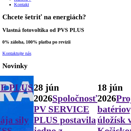
Kontakt
Chcete šetriť na energiách?
Vlastná fotovoltika od PVS PLUS
0% záloha, 100% platba po revízii
Kontaktujte nás
Novinky
CE PLUS
28 jún
18 jún
2026
Spoločnosť
2026
Pro
PV SERVICE
batério
ája sily
PLUS postavila
úložísk 
ESS.
jedno z
Košick