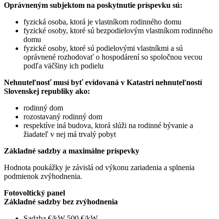
Oprávneným subjektom na poskytnutie príspevku sú:
fyzická osoba, ktorá je vlastníkom rodinného domu
fyzické osoby, ktoré sú bezpodielovým vlastníkom rodinného
domu
fyzické osoby, ktoré sú podielovými vlastníkmi a sú
oprávnené rozhodovať o hospodárení so spoločnou vecou
podľa väčšiny ich podielu
Nehnuteľnosť musí byť evidovaná v Katastri nehnuteľností
Slovenskej republiky ako:
rodinný dom
rozostavaný rodinný dom
respektíve iná budova, ktorá slúži na rodinné bývanie a
žiadateľ v nej má trvalý pobyt
Základné sadzby a maximálne príspevky
Hodnota poukážky je závislá od výkonu zariadenia a splnenia
podmienok zvýhodnenia.
Fotovoltický panel
Základné sadzby bez zvýhodnenia
Sadzba €/kW
500 €/kW