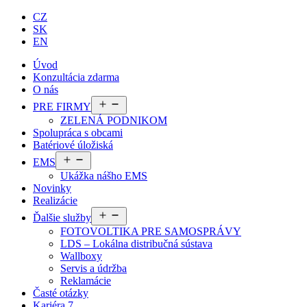
CZ
SK
EN
Úvod
Konzultácia zdarma
O nás
Otvoriť
PRE FIRMY
menu
ZELENÁ PODNIKOM
Spolupráca s obcami
Batériové úložiská
Otvoriť
EMS
menu
Ukážka nášho EMS
Novinky
Realizácie
Otvoriť
Ďalšie služby
menu
FOTOVOLTIKA PRE SAMOSPRÁVY
LDS – Lokálna distribučná sústava
Wallboxy
Servis a údržba
Reklamácie
Časté otázky
Kariéra
7