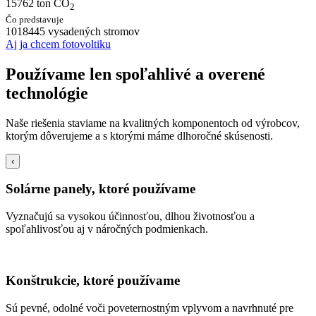
15762
ton CO
2
Čo predstavuje
1018445
vysadených stromov
Aj ja chcem fotovoltiku
Používame len spoľahlivé a overené
technológie
Naše riešenia staviame na kvalitných komponentoch od výrobcov,
ktorým dôverujeme a s ktorými máme dlhoročné skúsenosti.
‹
Solárne panely, ktoré používame
Vyznačujú sa vysokou účinnosťou, dlhou životnosťou a
spoľahlivosťou aj v náročných podmienkach.
Konštrukcie, ktoré používame
Sú pevné, odolné voči poveternostným vplyvom a navrhnuté pre