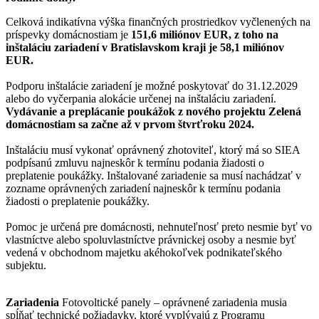
Celková indikatívna výška finančných prostriedkov vyčlenených na
príspevky domácnostiam je
151,6 miliónov EUR, z toho na
inštaláciu zariadení v Bratislavskom kraji je 58,1 miliónov
EUR.
Podporu inštalácie zariadení je možné poskytovať do 31.12.2029
alebo do vyčerpania alokácie určenej na inštaláciu zariadení.
Vydávanie a preplácanie poukážok z nového projektu Zelená
domácnostiam sa začne až v prvom štvrťroku 2024.
Inštaláciu musí vykonať oprávnený zhotoviteľ, ktorý má so SIEA
podpísanú zmluvu najneskôr k termínu podania žiadosti o
preplatenie poukážky. Inštalované zariadenie sa musí nachádzať v
zozname oprávnených zariadení najneskôr k termínu podania
žiadosti o preplatenie poukážky.
Pomoc je určená pre domácnosti, nehnuteľnosť preto nesmie byť vo
vlastníctve alebo spoluvlastníctve právnickej osoby a nesmie byť
vedená v obchodnom majetku akéhokoľvek podnikateľského
subjektu.
Zariadenia
Fotovoltické panely – oprávnené zariadenia musia
spĺňať technické požiadavky, ktoré vyplývajú z Programu