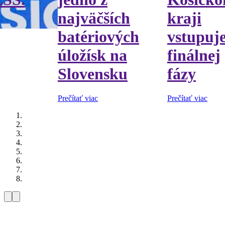
najväčších
kraji
batériových
vstupuj
úložísk na
finálnej
Slovensku
fázy
Prečítať viac
Prečítať viac