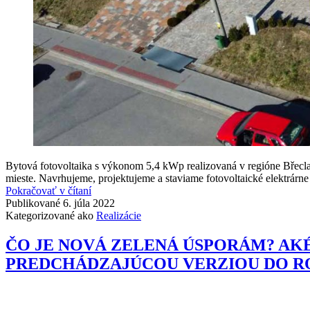
Bytová fotovoltaika s výkonom 5,4 kWp realizovaná v regióne Břecla
mieste. Navrhujeme, projektujeme a staviame fotovoltaické elektrár
5,4
Pokračovať v čítaní
kWp
Publikované
6. júla 2022
fotovoltaiky
Kategorizované ako
Realizácie
inštalovanej
v
ČO JE NOVÁ ZELENÁ ÚSPORÁM? AKÉ
regióne
PREDCHÁDZAJÚCOU VERZIOU DO RO
Břeclav