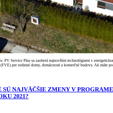
v. PV Service Plus sa zaoberá najnovšími technológiami v energeticko
ne (FVE) pre rodinné domy, domácnosti a komerčné budovy. Ak máte poc
 SÚ NAJVÄČŠIE ZMENY V PROGRAME 
KU 2021?