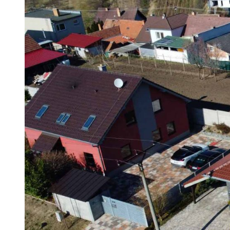
ELEKTRICKEJ
ENERGIE
–
ODTERAZ
S
POBOČKOU
UŽ
AJ
NA
SLOVENSKU!