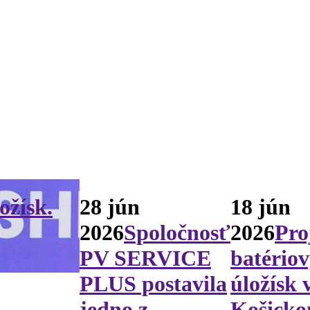
ožísk.
28 jún
18 jún
2026
Spoločnosť
2026
Pro
PV SERVICE
batério
PLUS postavila
úložísk 
jedno z
Košick