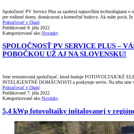
A
ENERGETICKEJ
Spoločnosť PV Service Plus sa zaoberá najnovšími technológiami v ob
ÚSPORY
pre rodinné domy, domácnosti a komerčné budovy. Ak máte pocit, ž
PV
Pokračovať v čítaní
SERVICE
Publikované
8. júla 2022
PLUS
Kategorizované ako
Novinky
–
VÁŠ
SPOLOČNOSŤ PV SERVICE PLUS – V
SPOĽAHLIVÝ
POBOČKOU UŽ AJ NA SLOVENSKU!
PARTNER
PRE
KOMPLEXNÉ
ENERGETICKÉ
RIEŠENIA
Sme renomovaná spoločnosť, ktorá buduje FOTOVOLTAICKÉ E
INTELIGENTNÉ DOMÁCNOSTI a poskytuje servis. Na trhu sme viac 
SPOLOČNOSŤ
Pokračovať v čítaní
PV
Publikované
7. júla 2022
SERVICE
Kategorizované ako
Novinky
PLUS
–
5,4 kWp fotovoltaiky inštalovanej v región
VÁŠ
PARTNER
PRE
ÚSPORU