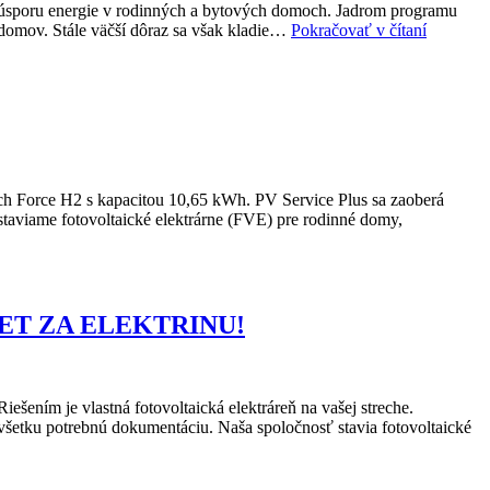
sporu energie v rodinných a bytových domoch. Jadrom programu
ČO
 domov. Stále väčší dôraz sa však kladie…
Pokračovať v čítaní
JE
NOVÁ
ZELEN
ÚSPOR
AKÉ
SÚ
NAJVÄ
ZMENY
h Force H2 s kapacitou 10,65 kWh. PV Service Plus sa zaoberá
V
taviame fotovoltaické elektrárne (FVE) pre rodinné domy,
PROGR
NA
ROK
2022
V
ET ZA ELEKTRINU!
POROV
S
PREDC
VERZI
DO
ením je vlastná fotovoltaická elektráreň na vašej streche.
ROKU
všetku potrebnú dokumentáciu. Naša spoločnosť stavia fotovoltaické
2021?