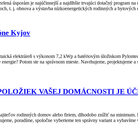
sporám je najúčinnejší a najdlhšie trvajúci dotačný program na ú
ch, t. j. obnova a výstavba nízkoenergetických rodinných a bytových
ióne Kyjov
taická elektráreň s výkonom 7,2 kWp a batériovým úložiskom Pylontec
e energie? Potom ste na správnom mieste. Navrhujeme, projektujeme a s
POLOŽIEK VAŠEJ DOMÁCNOSTI JE ÚČ
teľov rodinných domov alebo firiem, dlhodobo znížiť na minimum. Rieš
tujeme, poradíme, spoločne vyberieme ten správny variant a vybavíme 