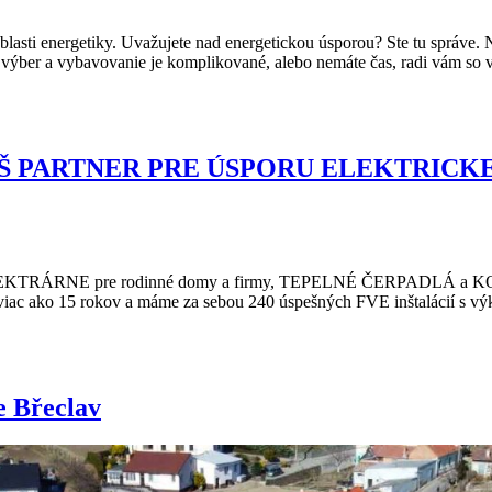
lasti energetiky. Uvažujete nad energetickou úsporou? Ste tu správe. 
e výber a vybavovanie je komplikované, alebo nemáte čas, radi vám s
ÁŠ PARTNER PRE ÚSPORU ELEKTRICKE
LEKTRÁRNE pre rodinné domy a firmy, TEPELNÉ ČERPADLÁ a KO
ako 15 rokov a máme za sebou 240 úspešných FVE inštalácií s vý
e Břeclav