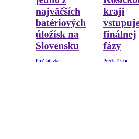
najväčších
kraji
batériových
vstupuj
úložísk na
finálnej
Slovensku
fázy
Prečítať viac
Prečítať viac