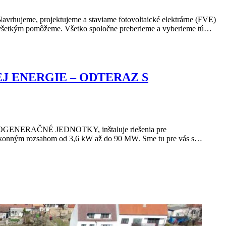
Navrhujeme, projektujeme a staviame fotovoltaické elektrárne (FVE)
o všetkým pomôžeme. Všetko spoločne preberieme a vyberieme tú…
J ENERGIE – ODTERAZ S
GENERAČNÉ JEDNOTKY, inštaluje riešenia pre
konným rozsahom od 3,6 kW až do 90 MW. Sme tu pre vás s…