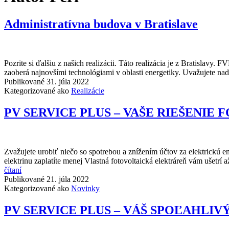
Administratívna budova v Bratislave
Pozrite si ďalšiu z našich realizácii. Táto realizácia je z Bratislav
zaoberá najnovšími technológiami v oblasti energetiky. Uvažujete n
Publikované
31. júla 2022
Kategorizované ako
Realizácie
PV SERVICE PLUS – VAŠE RIEŠENIE
Zvažujete urobiť niečo so spotrebou a znížením účtov za elektrickú en
elektrinu zaplatíte menej Vlastná fotovoltaická elektráreň vám ušet
PV
čítaní
SERVICE
Publikované
21. júla 2022
PLUS
Kategorizované ako
Novinky
–
VAŠE
PV SERVICE PLUS – VÁŠ SPOĽAHLI
RIEŠENIE
FOTOVOLTAIKY