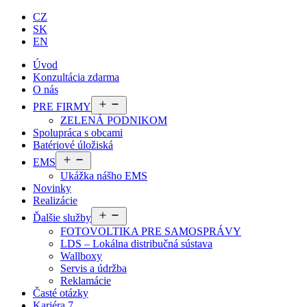
CZ
SK
EN
Úvod
Konzultácia zdarma
O nás
Otvoriť
PRE FIRMY
menu
ZELENÁ PODNIKOM
Spolupráca s obcami
Batériové úložiská
Otvoriť
EMS
menu
Ukážka nášho EMS
Novinky
Realizácie
Otvoriť
Ďalšie služby
menu
FOTOVOLTIKA PRE SAMOSPRÁVY
LDS – Lokálna distribučná sústava
Wallboxy
Servis a údržba
Reklamácie
Časté otázky
Kariéra
7