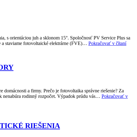
enia, s orientáciou juh a sklonom 15°. Spoločnosť PV Service Plus sa
Admin
e a staviame fotovoltaické elektrárne (FVE)…
Pokračovať v čítaní
budo
v
Brati
PORY
re domácnosti a firmy. Prečo je fotovoltaika správne riešenie? Za
m tak nenabúra rodinný rozpočet. Výpadok prúdu vás…
Pokračovať v
TICKÉ RIEŠENIA