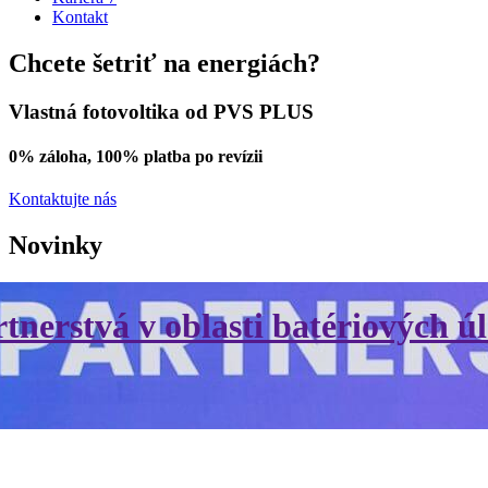
Kontakt
Chcete šetriť na energiách?
Vlastná fotovoltika od PVS PLUS
0% záloha, 100% platba po revízii
Kontaktujte nás
Novinky
erstvá v oblasti batériových úl