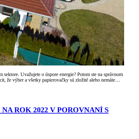
m sektore. Uvažujete o úspore energie? Potom ste na správnom
it, že výber a všetky papierovačky sú zložité alebo nemáte…
NA ROK 2022 V POROVNANÍ S