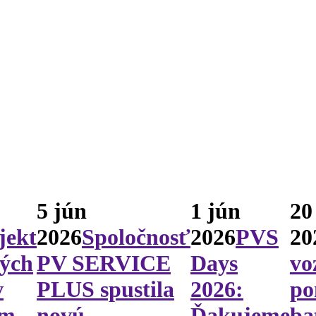
5 jún
1 jún
20
jekt
2026
Spoločnosť
2026
PVS
20
vých
PV SERVICE
Days
vo
v
PLUS spustila
2026:
po
om
novú
Ďakujeme
ba