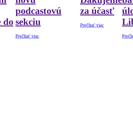
podcastovú
za účasť
úl
e do
sekciu
Li
Prečítať viac
Prečítať viac
Prečít