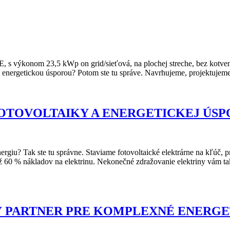
y. FVE, s výkonom 23,5 kWp on grid/sieťová, na plochej streche, bez kotv
ad energetickou úsporou? Potom ste tu správe. Navrhujeme, projektujem
 FOTOVOLTAIKY A ENERGETICKEJ ÚS
ergiu? Tak ste tu správne. Staviame fotovoltaické elektrárne na kľúč, p
rí až 60 % nákladov na elektrinu. Nekonečné zdražovanie elektriny vá
VÝ PARTNER PRE KOMPLEXNÉ ENERGE