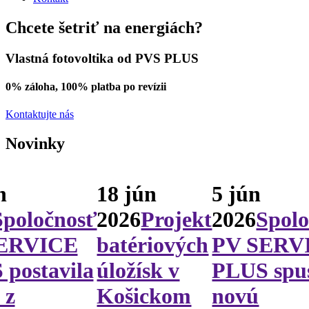
Chcete šetriť na energiách?
Vlastná fotovoltika od PVS PLUS
0% záloha, 100% platba po revízii
Kontaktujte nás
Novinky
n
18 jún
5 jún
Spoločnosť
2026
Projekt
2026
Spol
ERVICE
batériových
PV SERV
postavila
úložísk v
PLUS spus
 z
Košickom
novú