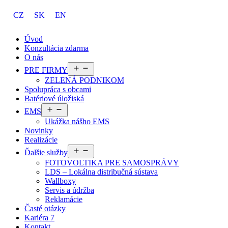
CZ
SK
EN
Úvod
Konzultácia zdarma
O nás
Otvoriť
PRE FIRMY
menu
ZELENÁ PODNIKOM
Spolupráca s obcami
Batériové úložiská
Otvoriť
EMS
menu
Ukážka nášho EMS
Novinky
Realizácie
Otvoriť
Ďalšie služby
menu
FOTOVOLTIKA PRE SAMOSPRÁVY
LDS – Lokálna distribučná sústava
Wallboxy
Servis a údržba
Reklamácie
Časté otázky
Kariéra
7
Kontakt