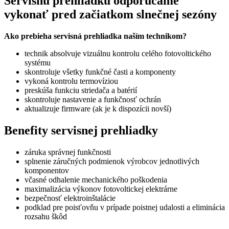
Servisnú prehliadku odporúčame
vykonať pred začiatkom slnečnej sezóny
Ako prebieha servisná prehliadka naším technikom?
technik absolvuje vizuálnu kontrolu celého fotovoltického
systému
skontroluje všetky funkčné časti a komponenty
vykoná kontrolu termovíziou
preskúša funkciu striedača a batérií
skontroluje nastavenie a funkčnosť ochrán
aktualizuje firmware (ak je k dispozícii novší)
Benefity servisnej prehliadky
záruka správnej funkčnosti
splnenie záručných podmienok výrobcov jednotlivých
komponentov
včasné odhalenie mechanického poškodenia
maximalizácia výkonov fotovoltickej elektrárne
bezpečnosť elektroinštalácie
podklad pre poisťovňu v prípade poistnej udalosti a eliminácia
rozsahu škôd