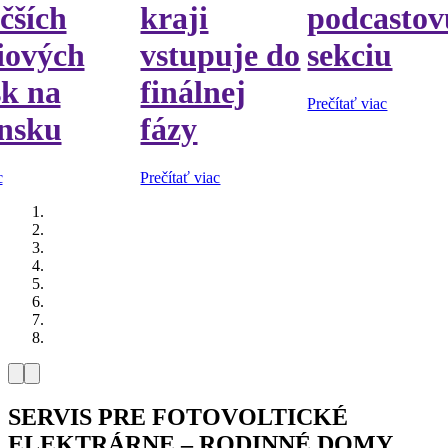
čších
kraji
podcastov
iových
vstupuje do
sekciu
sk na
finálnej
Prečítať viac
nsku
fázy
c
Prečítať viac
SERVIS PRE FOTOVOLTICKÉ
ELEKTRÁRNE – RODINNÉ DOMY